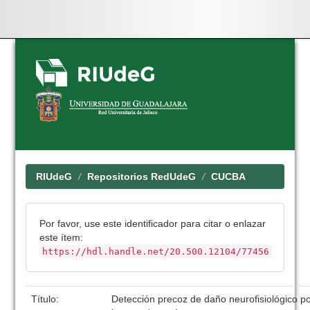
Skip
navigation
RIUdeG
Repositorios RedUdeG
CUCBA
Por favor, use este identificador para citar o enlazar
este ítem:
https://hdl.handle.net/20.500.12104/77456
Título:
Detección precoz de daño neurofisiológico p