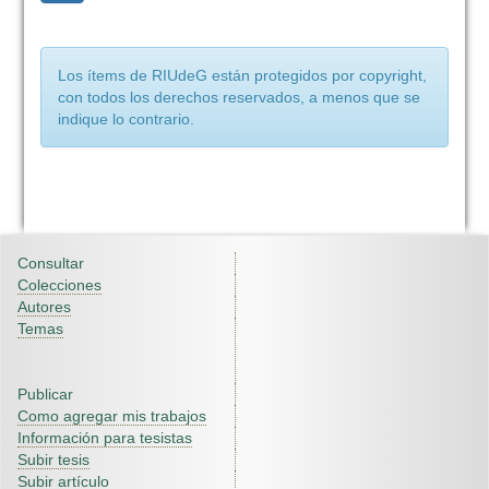
Los ítems de RIUdeG están protegidos por copyright,
con todos los derechos reservados, a menos que se
indique lo contrario.
Consultar
Colecciones
Autores
Temas
Publicar
Como agregar mis trabajos
Información para tesistas
Subir tesis
Subir artículo