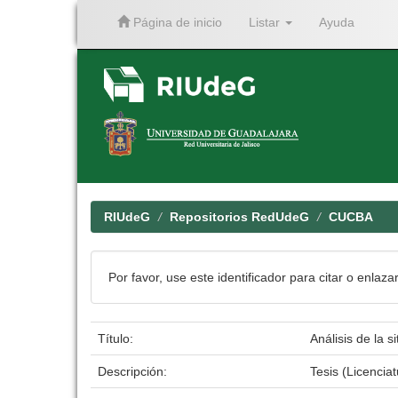
Página de inicio
Listar
Ayuda
Skip
navigation
RIUdeG
Repositorios RedUdeG
CUCBA
Por favor, use este identificador para citar o enlaza
Título:
Análisis de la 
Descripción:
Tesis (Licenci