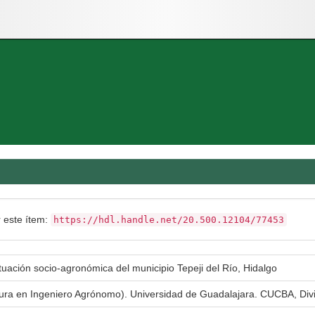
r este ítem:
https://hdl.handle.net/20.500.12104/77453
situación socio-agronómica del municipio Tepeji del Río, Hidalgo
atura en Ingeniero Agrónomo). Universidad de Guadalajara. CUCBA, Div