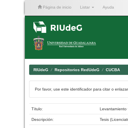
Página de inicio
Listar
Ayuda
Skip
navigation
RIUdeG
Repositorios RedUdeG
CUCBA
Por favor, use este identificador para citar o enlaza
Título:
Levantamiento f
Descripción:
Tesis (Licenci