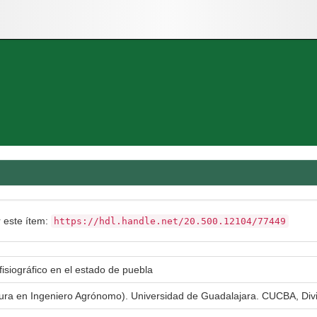
r este ítem:
https://hdl.handle.net/20.500.12104/77449
isiográfico en el estado de puebla
atura en Ingeniero Agrónomo). Universidad de Guadalajara. CUCBA, Div