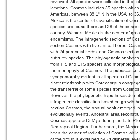
reviewed. All species were collected in the fie
locations. Cosmos includes 35 species which o
Americas, between 38.1° N in the USA, to 36.
México is the center of diversification of Cosm
species are found there and 28 of these are e
country. Western Mexico is the center of grea
endemisms. The infrageneric sections of C
section Cosmos with five annual herbs; Cos
with 24 perennial herbs; and Cosmos section
suffrutex species. The phylogenetic analyse
from ITS and ETS spacers and morphological
the monophyly of Cosmos. The pubescence of 
synapomorphy evident in all species of Cosm
sister relationship with Coreocarpus congreg
the transferral of some species from Cosmos
However, the phylogenetic hypotheses do not
infrageneric classification based on growth h
section Cosmos, the annual habit emerged i
evolutionary events. Ancestral area reconstru
Cosmos appeared 3 Mya during the Late Plio
Neotropical Region. Furthermore, the Mexica
been the center of radiation of Cosmos while 
of the group is explained by 24 dispersal eve