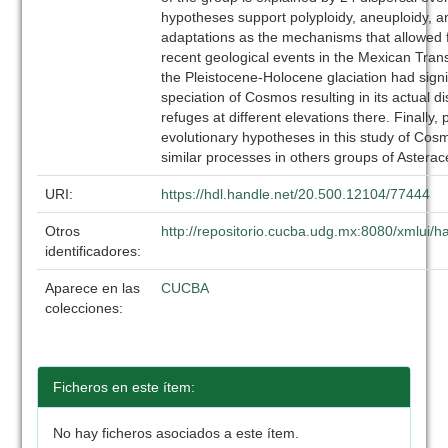
hypotheses support polyploidy, aneuploidy, a
adaptations as the mechanisms that allowed fo
recent geological events in the Mexican Tran
the Pleistocene-Holocene glaciation had signif
speciation of Cosmos resulting in its actual dis
refuges at different elevations there. Finally,
evolutionary hypotheses in this study of Cosm
similar processes in others groups of Asterac
URI:
https://hdl.handle.net/20.500.12104/77444
Otros
http://repositorio.cucba.udg.mx:8080/xmlui
identificadores:
Aparece en las
CUCBA
colecciones:
Ficheros en este ítem:
No hay ficheros asociados a este ítem.