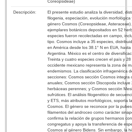
Coreopsideae)
Descripción:
El presente estudio analiza la diversidad, dis
filogenia, especiación, evolución morfológica 
género Cosmos (Coreopsideae, Asteraceae).
ejemplares botánicos depositados en 52 herb
especies fueron recolectadas en campo, incl
tipo. Cosmos incluye a 35 especies, distribui
en América desde los 38.1° N en EUA, hasta 
Argentina. México es el centro de diversific
Treinta y cuatro especies crecen el país y 28 
occidente mexicano representa la zona de m
endemismos. La clasificación infragenérica 
secciones: Cosmos sección Cosmos integra 
anuales; Cosmos sección Discopoda incluye 
herbáceas perennes; y Cosmos sección Mesi
sufrútices. El análisis filogenético de secuen
y ETS, más atributos morfológicos, soporta la
Cosmos. El género se reconoce por la pubes
filamentos del androceo como carácter sina
confirma la relación de grupos hermanos co
congregatus y apoya la transferencia de espe
Cosmos al género Bidens. Sin embargo, la hip