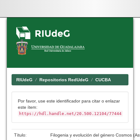
Skip
navigation
RIUdeG
Repositorios RedUdeG
CUCBA
Por favor, use este identificador para citar o enlazar
este ítem:
https://hdl.handle.net/20.500.12104/77444
Título:
Filogenia y evolución del género Cosmos (As