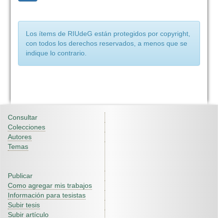
Los ítems de RIUdeG están protegidos por copyright,
con todos los derechos reservados, a menos que se
indique lo contrario.
Consultar
Colecciones
Autores
Temas
Publicar
Como agregar mis trabajos
Información para tesistas
Subir tesis
Subir artículo