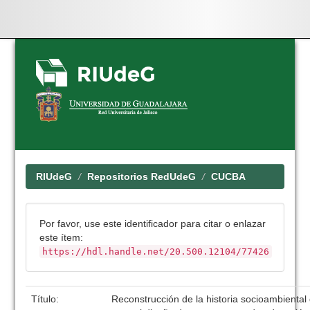
Skip
navigation
RIUdeG
Repositorios RedUdeG
CUCBA
Por favor, use este identificador para citar o enlazar
este ítem:
https://hdl.handle.net/20.500.12104/77426
Título:
Reconstrucción de la historia socioambiental