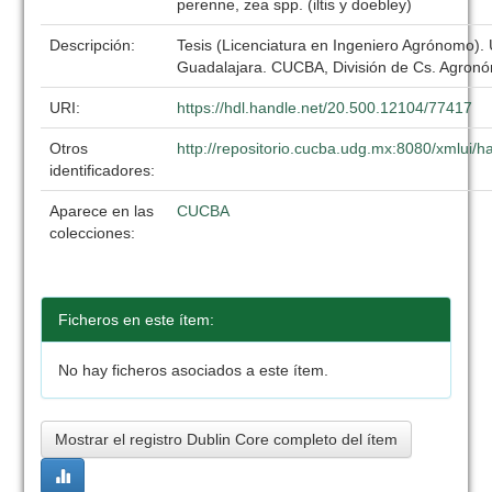
perenne, zea spp. (iltis y doebley)
Descripción:
Tesis (Licenciatura en Ingeniero Agrónomo).
Guadalajara. CUCBA, División de Cs. Agronó
URI:
https://hdl.handle.net/20.500.12104/77417
Otros
http://repositorio.cucba.udg.mx:8080/xmlui
identificadores:
Aparece en las
CUCBA
colecciones:
Ficheros en este ítem:
No hay ficheros asociados a este ítem.
Mostrar el registro Dublin Core completo del ítem