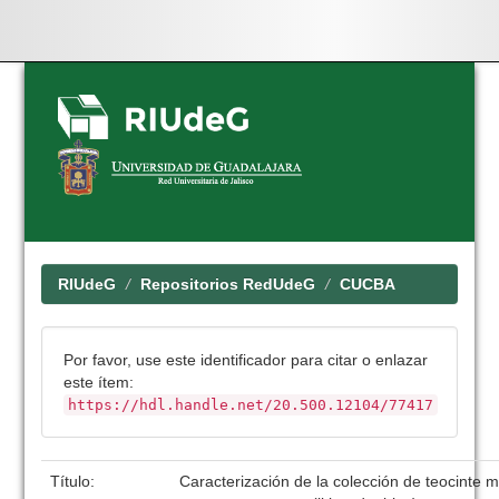
Skip
navigation
RIUdeG
Repositorios RedUdeG
CUCBA
Por favor, use este identificador para citar o enlazar
este ítem:
https://hdl.handle.net/20.500.12104/77417
Título:
Caracterización de la colección de teocinte 