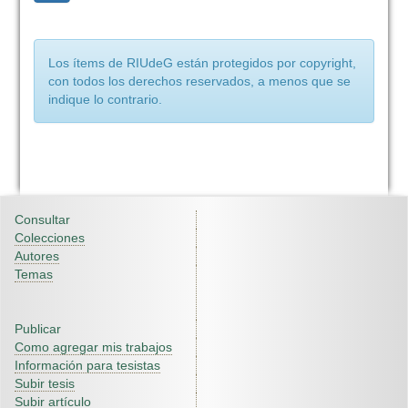
Los ítems de RIUdeG están protegidos por copyright,
con todos los derechos reservados, a menos que se
indique lo contrario.
Consultar
Colecciones
Autores
Temas
Publicar
Como agregar mis trabajos
Información para tesistas
Subir tesis
Subir artículo