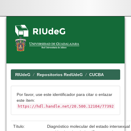
Skip
navigation
RIUdeG
Repositorios RedUdeG
CUCBA
Por favor, use este identificador para citar o enlazar
este ítem:
https://hdl.handle.net/20.500.12104/77392
Título:
Diagnóstico molecular del estado intersexual