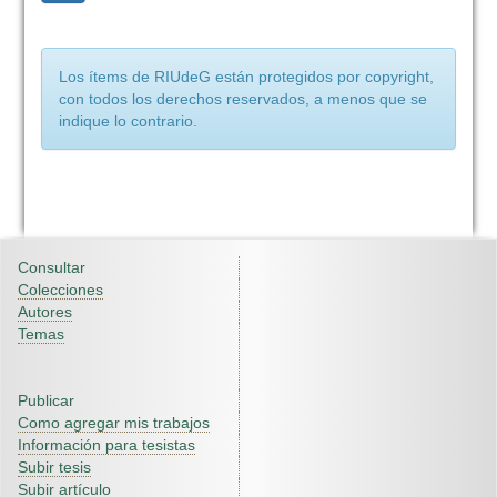
Los ítems de RIUdeG están protegidos por copyright,
con todos los derechos reservados, a menos que se
indique lo contrario.
Consultar
Colecciones
Autores
Temas
Publicar
Como agregar mis trabajos
Información para tesistas
Subir tesis
Subir artículo