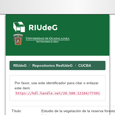
Skip
navigation
RIUdeG
Repositorios RedUdeG
CUCBA
Por favor, use este identificador para citar o enlazar
este ítem:
https://hdl.handle.net/20.500.12104/77391
Título:
Estudio de la vegetación de la reserva forest