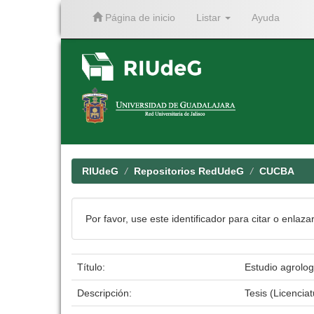
Página de inicio
Listar
Ayuda
Skip
navigation
RIUdeG
Repositorios RedUdeG
CUCBA
Por favor, use este identificador para citar o enlaza
Título:
Estudio agrolog
Descripción:
Tesis (Licenci