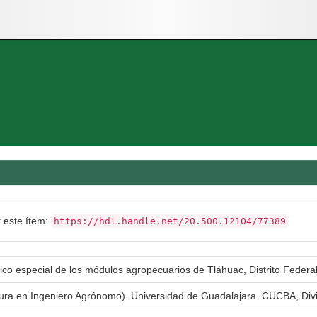
r este ítem:
https://hdl.handle.net/20.500.12104/77389
ico especial de los módulos agropecuarios de Tláhuac, Distrito Federa
atura en Ingeniero Agrónomo). Universidad de Guadalajara. CUCBA, Div