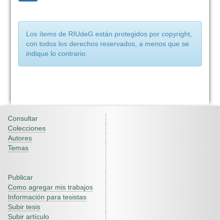
Los ítems de RIUdeG están protegidos por copyright,
con todos los derechos reservados, a menos que se
indique lo contrario.
Consultar
Colecciones
Autores
Temas
Publicar
Como agregar mis trabajos
Información para tesistas
Subir tesis
Subir artículo