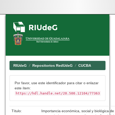
Skip
navigation
RIUdeG
Repositorios RedUdeG
CUCBA
Por favor, use este identificador para citar o enlazar
este ítem:
https://hdl.handle.net/20.500.12104/77363
Título:
Importancia económica, social y biológica de