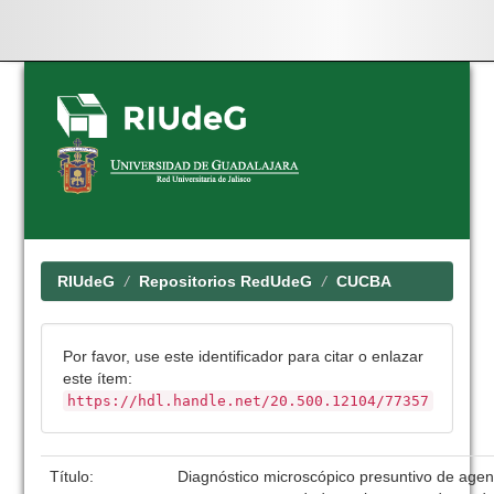
Skip
navigation
RIUdeG
Repositorios RedUdeG
CUCBA
Por favor, use este identificador para citar o enlazar
este ítem:
https://hdl.handle.net/20.500.12104/77357
Título:
Diagnóstico microscópico presuntivo de agen