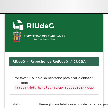
Skip
navigation
RIUdeG
Repositorios RedUdeG
CUCBA
Por favor, use este identificador para citar o enlazar
este ítem:
https://hdl.handle.net/20.500.12104/77323
Título:
Hemoglobina fetal y relacion de cadenas g