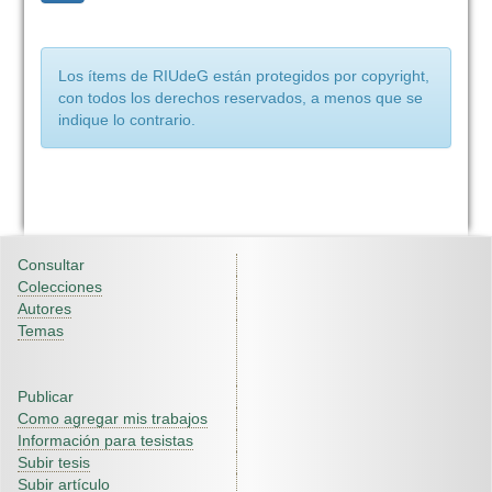
Los ítems de RIUdeG están protegidos por copyright,
con todos los derechos reservados, a menos que se
indique lo contrario.
Consultar
Colecciones
Autores
Temas
Publicar
Como agregar mis trabajos
Información para tesistas
Subir tesis
Subir artículo