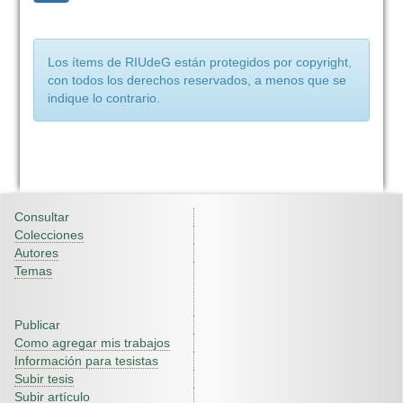
Los ítems de RIUdeG están protegidos por copyright,
con todos los derechos reservados, a menos que se
indique lo contrario.
Consultar
Colecciones
Autores
Temas
Publicar
Como agregar mis trabajos
Información para tesistas
Subir tesis
Subir artículo