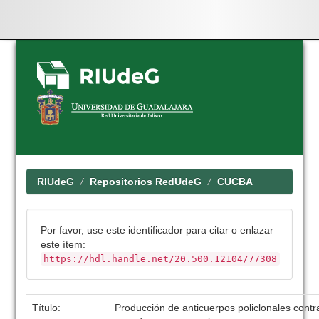
Skip
navigation
RIUdeG
Repositorios RedUdeG
CUCBA
Por favor, use este identificador para citar o enlazar
este ítem:
https://hdl.handle.net/20.500.12104/77308
Título:
Producción de anticuerpos policlonales contra