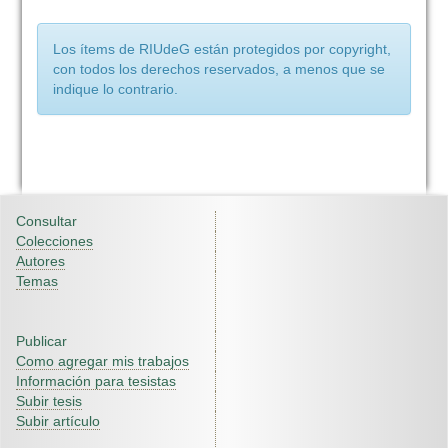
Los ítems de RIUdeG están protegidos por copyright,
con todos los derechos reservados, a menos que se
indique lo contrario.
Consultar
Colecciones
Autores
Temas
Publicar
Como agregar mis trabajos
Información para tesistas
Subir tesis
Subir artículo