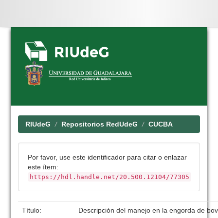
Skip
navigation
RIUdeG
Repositorios RedUdeG
CUCBA
Por favor, use este identificador para citar o enlazar
este ítem:
https://hdl.handle.net/20.500.12104/77305
Título:
Descripción del manejo en la engorda de bov