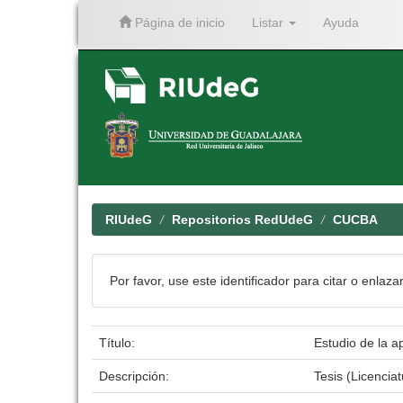
Página de inicio
Listar
Ayuda
Skip
navigation
RIUdeG
Repositorios RedUdeG
CUCBA
Por favor, use este identificador para citar o enlaza
Título:
Estudio de la a
Descripción:
Tesis (Licenci