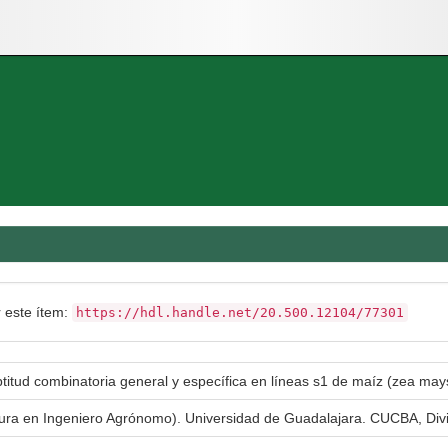
r este ítem:
https://hdl.handle.net/20.500.12104/77301
ptitud combinatoria general y específica en líneas s1 de maíz (zea may
atura en Ingeniero Agrónomo). Universidad de Guadalajara. CUCBA, Div