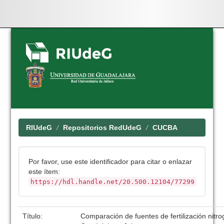
Skip
navigation
RIUdeG
Repositorios RedUdeG
CUCBA
Por favor, use este identificador para citar o enlazar
este ítem:
https://hdl.handle.net/20.500.12104/77299
Título:
Comparación de fuentes de fertilización nitro