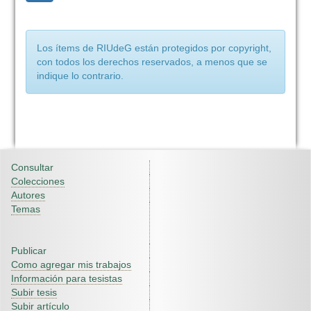
Los ítems de RIUdeG están protegidos por copyright,
con todos los derechos reservados, a menos que se
indique lo contrario.
Consultar
Colecciones
Autores
Temas
Publicar
Como agregar mis trabajos
Información para tesistas
Subir tesis
Subir artículo