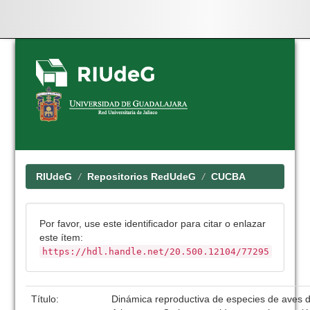
Skip
navigation
RIUdeG
Repositorios RedUdeG
CUCBA
Por favor, use este identificador para citar o enlazar
este ítem:
https://hdl.handle.net/20.500.12104/77295
Título:
Dinámica reproductiva de especies de aves 