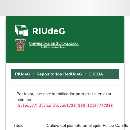
Skip
navigation
RIUdeG
Repositorios RedUdeG
CUCBA
Por favor, use este identificador para citar o enlazar
este ítem:
https://hdl.handle.net/20.500.12104/77283
Título:
Cultivo del jitomate en el ejido Felipe Carrill