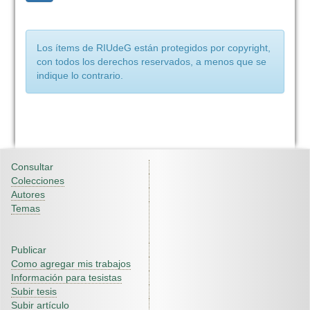
Los ítems de RIUdeG están protegidos por copyright,
con todos los derechos reservados, a menos que se
indique lo contrario.
Consultar
Colecciones
Autores
Temas
Publicar
Como agregar mis trabajos
Información para tesistas
Subir tesis
Subir artículo