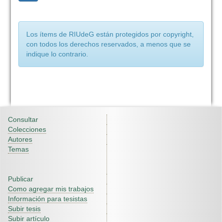
Los ítems de RIUdeG están protegidos por copyright,
con todos los derechos reservados, a menos que se
indique lo contrario.
Consultar
Colecciones
Autores
Temas
Publicar
Como agregar mis trabajos
Información para tesistas
Subir tesis
Subir artículo