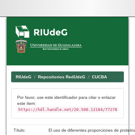
Skip
navigation
RIUdeG
Repositorios RedUdeG
CUCBA
Por favor, use este identificador para citar o enlazar
este ítem:
https://hdl.handle.net/20.500.12104/77278
Título:
El uso de diferentes proporciones de proteín