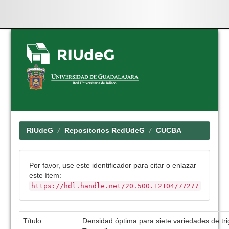
Skip
navigation
RIUdeG
Repositorios RedUdeG
CUCBA
Por favor, use este identificador para citar o enlazar
este ítem:
https://hdl.handle.net/20.500.12104/77277
Título:
Densidad óptima para siete variedades de tri