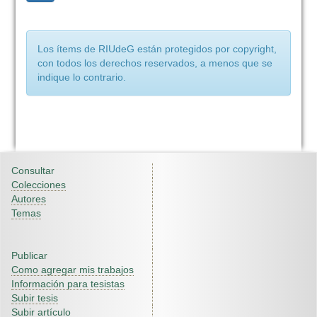
Los ítems de RIUdeG están protegidos por copyright,
con todos los derechos reservados, a menos que se
indique lo contrario.
Consultar
Colecciones
Autores
Temas
Publicar
Como agregar mis trabajos
Información para tesistas
Subir tesis
Subir artículo