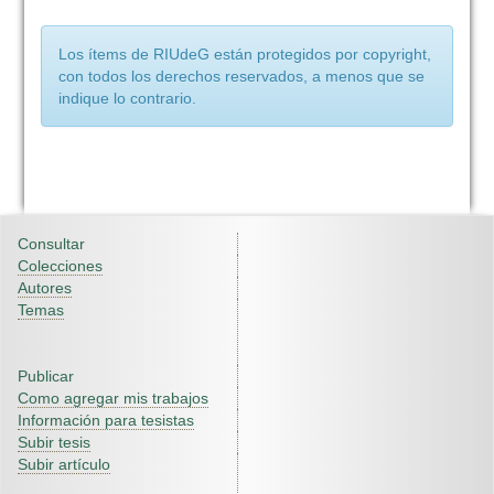
Los ítems de RIUdeG están protegidos por copyright,
con todos los derechos reservados, a menos que se
indique lo contrario.
Consultar
Colecciones
Autores
Temas
Publicar
Como agregar mis trabajos
Información para tesistas
Subir tesis
Subir artículo