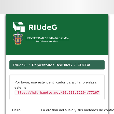
Skip
navigation
RIUdeG
Repositorios RedUdeG
CUCBA
Por favor, use este identificador para citar o enlazar
este ítem:
https://hdl.handle.net/20.500.12104/77267
Título:
La erosión del suelo y sus métodos de contr