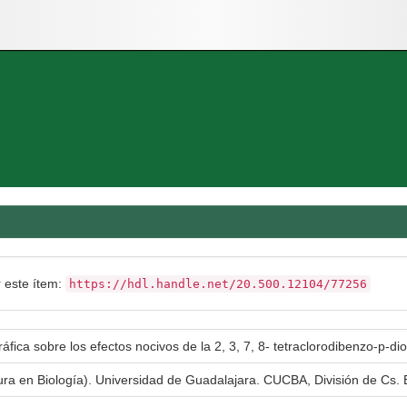
r este ítem:
https://hdl.handle.net/20.500.12104/77256
ráfica sobre los efectos nocivos de la 2, 3, 7, 8- tetraclorodibenzo-p-d
tura en Biología). Universidad de Guadalajara. CUCBA, División de Cs. 