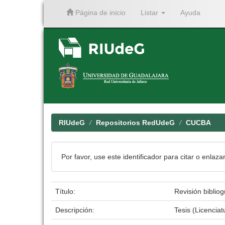
Página de inicio
Listar
Ayuda
Skip
navigation
RIUdeG
Repositorios RedUdeG
CUCBA
Por favor, use este identificador para citar o enlaza
Título:
Revisión bibliog
Descripción:
Tesis (Licencia