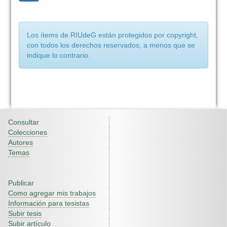
Los ítems de RIUdeG están protegidos por copyright,
con todos los derechos reservados, a menos que se
indique lo contrario.
Consultar
Colecciones
Autores
Temas
Publicar
Como agregar mis trabajos
Información para tesistas
Subir tesis
Subir artículo