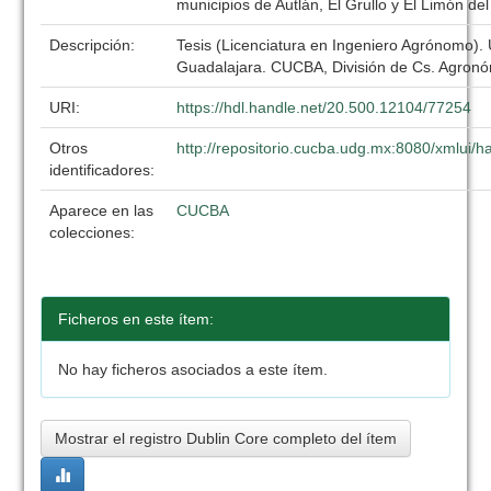
municipios de Autlán, El Grullo y El Limón de
Descripción:
Tesis (Licenciatura en Ingeniero Agrónomo).
Guadalajara. CUCBA, División de Cs. Agronó
URI:
https://hdl.handle.net/20.500.12104/77254
Otros
http://repositorio.cucba.udg.mx:8080/xmlui
identificadores:
Aparece en las
CUCBA
colecciones:
Ficheros en este ítem:
No hay ficheros asociados a este ítem.
Mostrar el registro Dublin Core completo del ítem