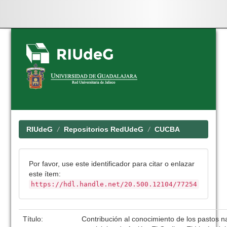
Skip
navigation
RIUdeG
Repositorios RedUdeG
CUCBA
Por favor, use este identificador para citar o enlazar
este ítem:
https://hdl.handle.net/20.500.12104/77254
Título:
Contribución al conocimiento de los pastos na