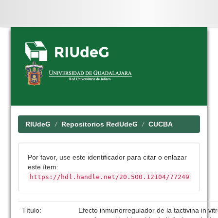
Skip
navigation
RIUdeG
Repositorios RedUdeG
CUCBA
Por favor, use este identificador para citar o enlazar
este ítem:
https://hdl.handle.net/20.500.12104/77249
Título:
Efecto inmunorregulador de la tactivina in vi