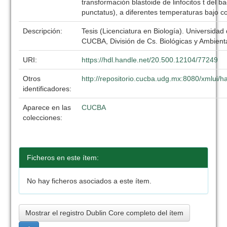
transformación blastoide de linfocitos t del b
punctatus), a diferentes temperaturas bajo c
Descripción:
Tesis (Licenciatura en Biología). Universidad
CUCBA, División de Cs. Biológicas y Ambient
URI:
https://hdl.handle.net/20.500.12104/77249
Otros
http://repositorio.cucba.udg.mx:8080/xmlui
identificadores:
Aparece en las
CUCBA
colecciones:
Ficheros en este ítem:
No hay ficheros asociados a este ítem.
Mostrar el registro Dublin Core completo del ítem