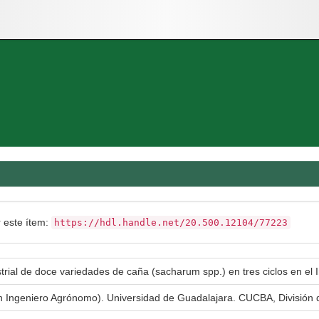
r este ítem:
https://hdl.handle.net/20.500.12104/77223
rial de doce variedades de caña (sacharum spp.) en tres ciclos en el I
en Ingeniero Agrónomo). Universidad de Guadalajara. CUCBA, División