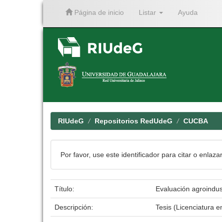
Página de inicio
Listar
Ayuda
Skip
navigation
RIUdeG
Repositorios RedUdeG
CUCBA
Por favor, use este identificador para citar o enlaza
Título:
Evaluación agroindust
Descripción:
Tesis (Licenciatura 