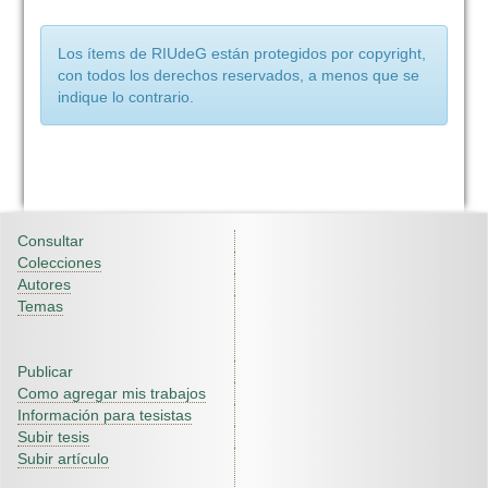
Los ítems de RIUdeG están protegidos por copyright,
con todos los derechos reservados, a menos que se
indique lo contrario.
Consultar
Colecciones
Autores
Temas
Publicar
Como agregar mis trabajos
Información para tesistas
Subir tesis
Subir artículo