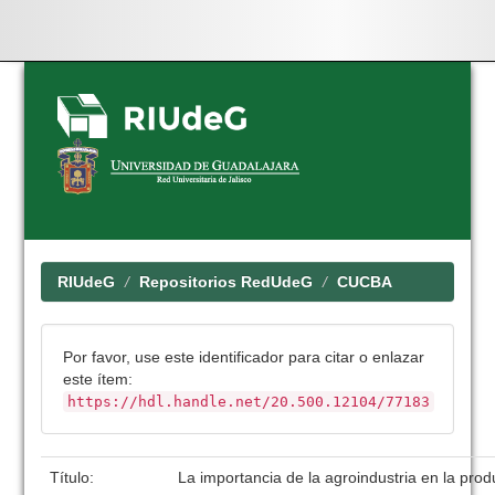
Skip
navigation
RIUdeG
Repositorios RedUdeG
CUCBA
Por favor, use este identificador para citar o enlazar
este ítem:
https://hdl.handle.net/20.500.12104/77183
Título:
La importancia de la agroindustria en la pro