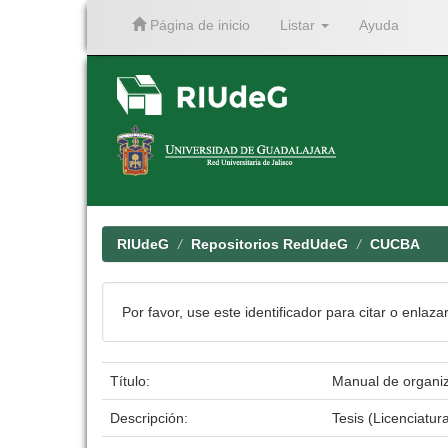
Página de inicio
Listar
Ayuda
Skip
navigation
RIUdeG
Repositorios RedUdeG
CUCBA
Por favor, use este identificador para citar o enlaza
Título:
Manual de organiza
Descripción:
Tesis (Licenciatur