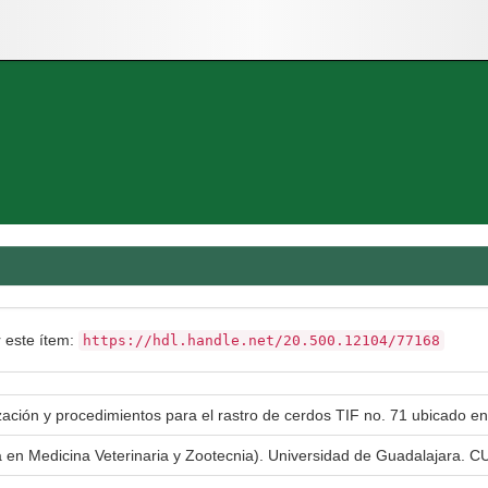
r este ítem:
https://hdl.handle.net/20.500.12104/77168
ción y procedimientos para el rastro de cerdos TIF no. 71 ubicado en At
a en Medicina Veterinaria y Zootecnia). Universidad de Guadalajara. CU