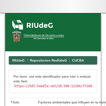
Skip
navigation
RIUdeG
Repositorios RedUdeG
CUCBA
Por favor, use este identificador para citar o enlazar
este ítem:
https://hdl.handle.net/20.500.12104/77160
Título:
Factores ambientales que influyen en la movil