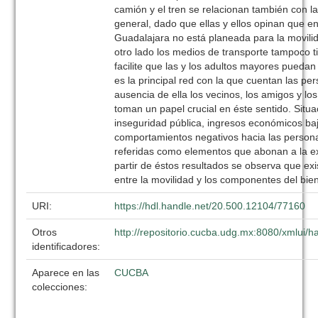
camión y el tren se relacionan también con la
general, dado que ellas y ellos opinan que e
Guadalajara no está planeada para la movili
otro lado los medios de transporte tampoco 
facilite que las y los adultos mayores puedan u
es la principal red con la que cuentan las p
ausencia de ella los vecinos, los amigos y lo
toman un papel crucial en éste sentido. Situ
inseguridad pública, ingresos económicos baj
comportamientos negativos hacia las person
referidas como elementos que abonan a la exc
partir de éstos resultados se observa que exi
entre la movilidad y los componentes del bien
URI:
https://hdl.handle.net/20.500.12104/77160
Otros
http://repositorio.cucba.udg.mx:8080/xmlui
identificadores:
Aparece en las
CUCBA
colecciones: