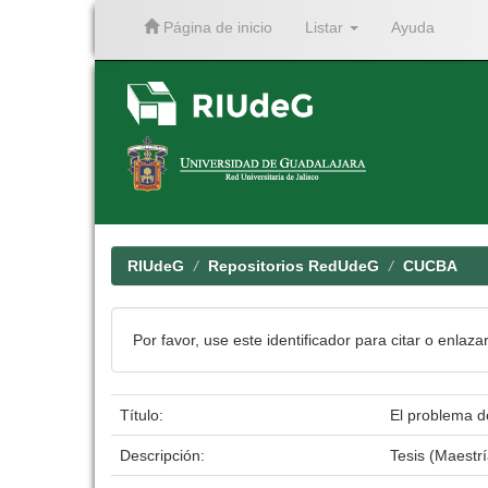
Página de inicio
Listar
Ayuda
Skip
navigation
RIUdeG
Repositorios RedUdeG
CUCBA
Por favor, use este identificador para citar o enlaza
Título:
El problema d
Descripción:
Tesis (Maestr