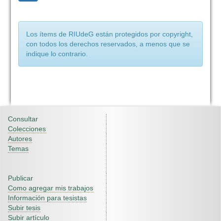
Los ítems de RIUdeG están protegidos por copyright,
con todos los derechos reservados, a menos que se
indique lo contrario.
Consultar
Colecciones
Autores
Temas
Publicar
Como agregar mis trabajos
Información para tesistas
Subir tesis
Subir artículo