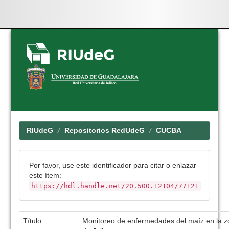
Skip
navigation
RIUdeG
Repositorios RedUdeG
CUCBA
Por favor, use este identificador para citar o enlazar
este ítem:
https://hdl.handle.net/20.500.12104/77121
Título:
Monitoreo de enfermedades del maíz en la z