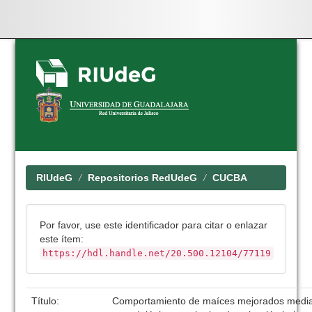
Skip
navigation
RIUdeG
Repositorios RedUdeG
CUCBA
Por favor, use este identificador para citar o enlazar
este ítem:
https://hdl.handle.net/20.500.12104/77119
Título:
Comportamiento de maíces mejorados media