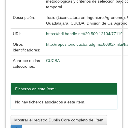
metodológicas y criterios de selección bajo 
temporal
Descripción:
Tesis (Licenciatura en Ingeniero Agrónomo).
Guadalajara. CUCBA, División de Cs. Agronó
URI:
https://hdl.handle.net/20.500.12104/77119
Otros
http://repositorio.cucba.udg.mx:8080/xmlui
identificadores:
Aparece en las
CUCBA
colecciones:
Ficheros en este ítem:
No hay ficheros asociados a este ítem.
Mostrar el registro Dublin Core completo del ítem