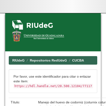
Skip
navigation
RIUdeG
Repositorios RedUdeG
CUCBA
Por favor, use este identificador para citar o enlazar
este ítem:
https://hdl.handle.net/20.500.12104/77117
Título:
Manejo del huevo de codorniz (coturnix cotur