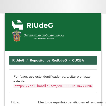
Skip
navigation
RIUdeG
Repositorios RedUdeG
CUCBA
Por favor, use este identificador para citar o enlazar
este ítem:
https://hdl.handle.net/20.500.12104/77096
Título:
Efecto de equilibrio genético en el rendimien