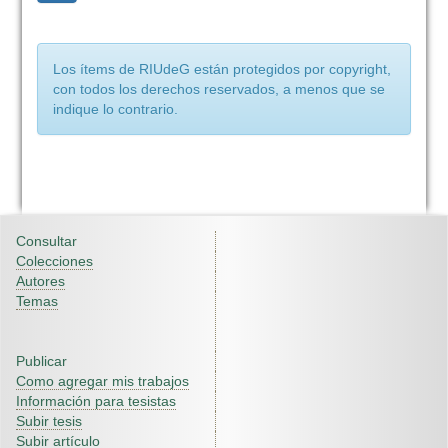
Los ítems de RIUdeG están protegidos por copyright,
con todos los derechos reservados, a menos que se
indique lo contrario.
Consultar
Colecciones
Autores
Temas
Publicar
Como agregar mis trabajos
Información para tesistas
Subir tesis
Subir artículo