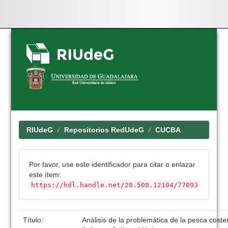
Skip
navigation
RIUdeG
Repositorios RedUdeG
CUCBA
Por favor, use este identificador para citar o enlazar
este ítem:
https://hdl.handle.net/20.500.12104/77093
Título:
Análisis de la problemática de la pesca coste