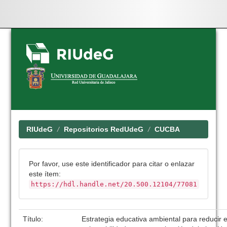
Skip
navigation
RIUdeG
Repositorios RedUdeG
CUCBA
Por favor, use este identificador para citar o enlazar
este ítem:
https://hdl.handle.net/20.500.12104/77081
Título:
Estrategia educativa ambiental para reducir 