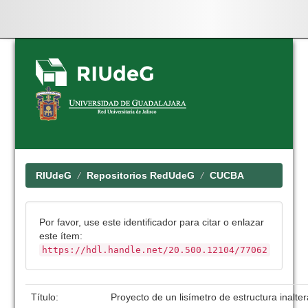
Skip
navigation
RIUdeG
Repositorios RedUdeG
CUCBA
Por favor, use este identificador para citar o enlazar
este ítem:
https://hdl.handle.net/20.500.12104/77062
Título:
Proyecto de un lisímetro de estructura inalte