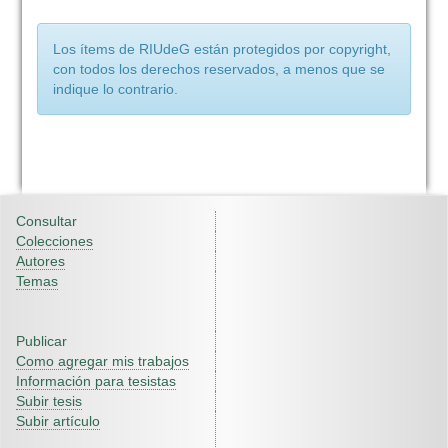
Los ítems de RIUdeG están protegidos por copyright,
con todos los derechos reservados, a menos que se
indique lo contrario.
Consultar
Colecciones
Autores
Temas
Publicar
Como agregar mis trabajos
Información para tesistas
Subir tesis
Subir artículo