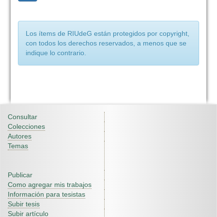
Los ítems de RIUdeG están protegidos por copyright,
con todos los derechos reservados, a menos que se
indique lo contrario.
Consultar
Colecciones
Autores
Temas
Publicar
Como agregar mis trabajos
Información para tesistas
Subir tesis
Subir artículo