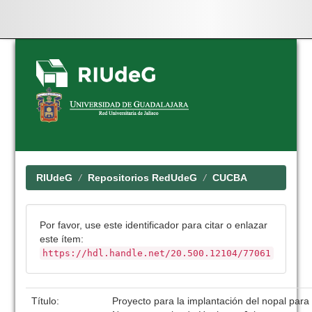
Skip
navigation
RIUdeG
Repositorios RedUdeG
CUCBA
Por favor, use este identificador para citar o enlazar
este ítem:
https://hdl.handle.net/20.500.12104/77061
Título:
Proyecto para la implantación del nopal para 