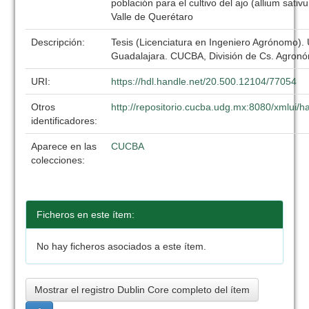
población para el cultivo del ajo (allium sativu
Valle de Querétaro
Descripción:
Tesis (Licenciatura en Ingeniero Agrónomo).
Guadalajara. CUCBA, División de Cs. Agronó
URI:
https://hdl.handle.net/20.500.12104/77054
Otros
http://repositorio.cucba.udg.mx:8080/xmlui
identificadores:
Aparece en las
CUCBA
colecciones:
Ficheros en este ítem:
No hay ficheros asociados a este ítem.
Mostrar el registro Dublin Core completo del ítem