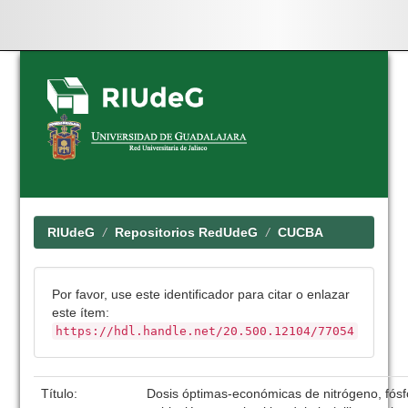
Skip
navigation
RIUdeG
Repositorios RedUdeG
CUCBA
Por favor, use este identificador para citar o enlazar
este ítem:
https://hdl.handle.net/20.500.12104/77054
Título:
Dosis óptimas-económicas de nitrógeno, fósf