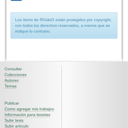
Los ítems de RIUdeG están protegidos por copyright,
con todos los derechos reservados, a menos que se
indique lo contrario.
Consultar
Colecciones
Autores
Temas
Publicar
Como agregar mis trabajos
Información para tesistas
Subir tesis
Subir artículo