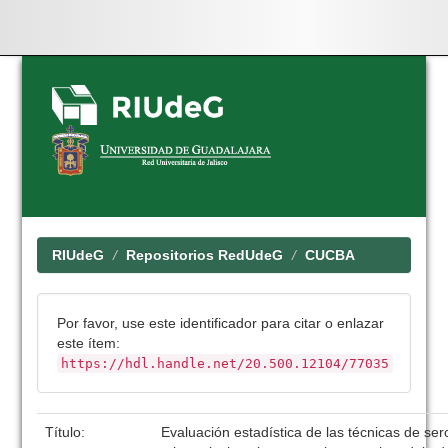
Skip
navigation
RIUdeG
Repositorios RedUdeG
CUCBA
Por favor, use este identificador para citar o enlazar
este ítem:
https://hdl.handle.net/20.500.12104/77035
Título:
Evaluación estadística de las técnicas de se