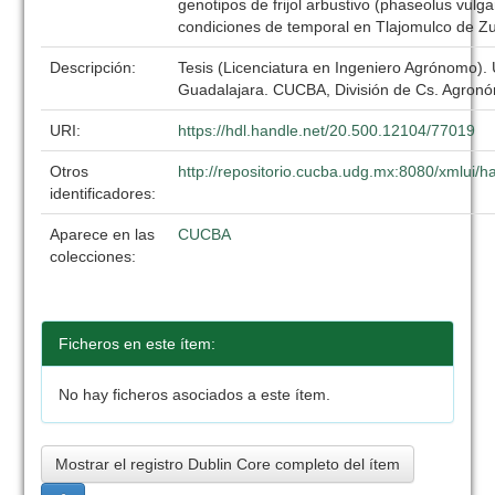
genotipos de frijol arbustivo (phaseolus vulgari
condiciones de temporal en Tlajomulco de Zu
Descripción:
Tesis (Licenciatura en Ingeniero Agrónomo).
Guadalajara. CUCBA, División de Cs. Agronó
URI:
https://hdl.handle.net/20.500.12104/77019
Otros
http://repositorio.cucba.udg.mx:8080/xmlui
identificadores:
Aparece en las
CUCBA
colecciones:
Ficheros en este ítem:
No hay ficheros asociados a este ítem.
Mostrar el registro Dublin Core completo del ítem