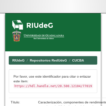
Skip
navigation
RIUdeG
Repositorios RedUdeG
CUCBA
Por favor, use este identificador para citar o enlazar
este ítem:
https://hdl.handle.net/20.500.12104/77019
Título:
Caracterización, componentes de rendimient