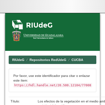
Skip
navigation
RIUdeG
Repositorios RedUdeG
CUCBA
Por favor, use este identificador para citar o enlazar
este ítem:
https://hdl.handle.net/20.500.12104/77008
Título:
Los efectos de la vegetación en el medio am