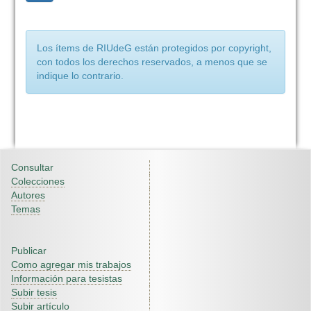
Los ítems de RIUdeG están protegidos por copyright,
con todos los derechos reservados, a menos que se
indique lo contrario.
Consultar
Colecciones
Autores
Temas
Publicar
Como agregar mis trabajos
Información para tesistas
Subir tesis
Subir artículo