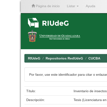
Página de inicio
Listar
Ayuda
Skip
navigation
RIUdeG
Repositorios RedUdeG
CUCBA
Por favor, use este identificador para citar o enlaza
Título:
Inventario de insecto
Descripción:
Tesis (Licenciatura e