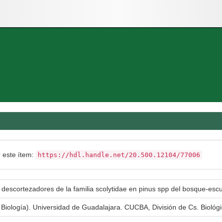
r este ítem:
https://hdl.handle.net/20.500.12104/77006
s descortezadores de la familia scolytidae en pinus spp del bosque-escu
n Biología). Universidad de Guadalajara. CUCBA, División de Cs. Biológ