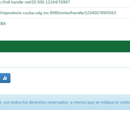
s://hdl.handle.net/20.500.12104/76987
://repositorio.cucba.udg.mx:8080/xmlui/handle/123456789/5563
CBA
, con todos los derechos reservados, a menos que se indique lo contra