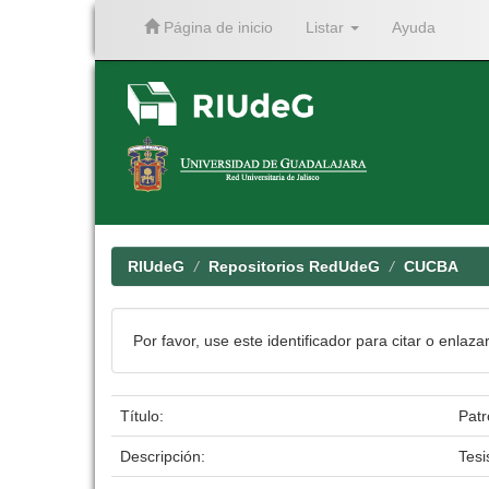
Página de inicio
Listar
Ayuda
Skip
navigation
RIUdeG
Repositorios RedUdeG
CUCBA
Por favor, use este identificador para citar o enlaza
Título:
Patr
Descripción:
Tesi