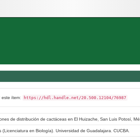
r este ítem:
https://hdl.handle.net/20.500.12104/76987
ones de distribución de cactáceas en El Huizache, San Luis Potosí, Mé
s (Licenciatura en Biología). Universidad de Guadalajara. CUCBA.