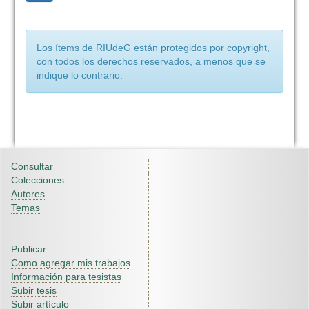
Los ítems de RIUdeG están protegidos por copyright,
con todos los derechos reservados, a menos que se
indique lo contrario.
Consultar
Colecciones
Autores
Temas
Publicar
Como agregar mis trabajos
Información para tesistas
Subir tesis
Subir artículo