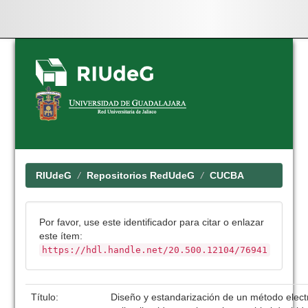
Skip
navigation
RIUdeG
Repositorios RedUdeG
CUCBA
Por favor, use este identificador para citar o enlazar
este ítem:
https://hdl.handle.net/20.500.12104/76941
Título:
Diseño y estandarización de un método electr