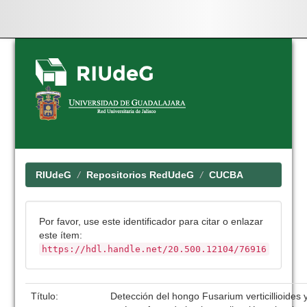
Skip
navigation
RIUdeG
Repositorios RedUdeG
CUCBA
Por favor, use este identificador para citar o enlazar
este ítem:
https://hdl.handle.net/20.500.12104/76916
Título:
Detección del hongo Fusarium verticillioides