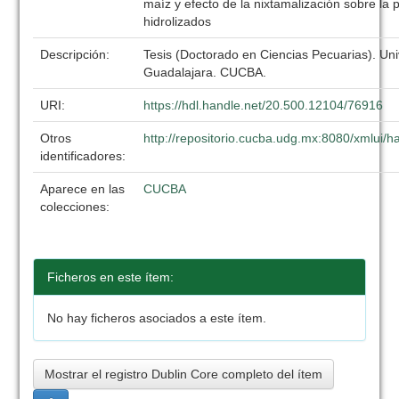
maíz y efecto de la nixtamalización sobre la
hidrolizados
Descripción:
Tesis (Doctorado en Ciencias Pecuarias). Un
Guadalajara. CUCBA.
URI:
https://hdl.handle.net/20.500.12104/76916
Otros
http://repositorio.cucba.udg.mx:8080/xmlui
identificadores:
Aparece en las
CUCBA
colecciones:
Ficheros en este ítem:
No hay ficheros asociados a este ítem.
Mostrar el registro Dublin Core completo del ítem