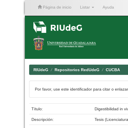
Página de inicio
Listar
Ayuda
Skip
navigation
RIUdeG
Repositorios RedUdeG
CUCBA
Por favor, use este identificador para citar o enlaza
Título:
Digestibilidad in 
Descripción:
Tesis (Licenciatur