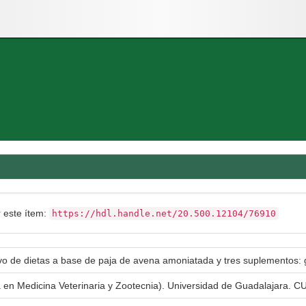
r este ítem:
https://hdl.handle.net/20.500.12104/76910
vivo de dietas a base de paja de avena amoniatada y tres suplementos: gra
a en Medicina Veterinaria y Zootecnia). Universidad de Guadalajara. CU