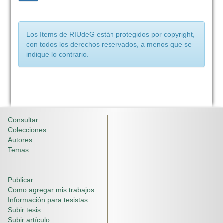
Los ítems de RIUdeG están protegidos por copyright,
con todos los derechos reservados, a menos que se
indique lo contrario.
Consultar
Colecciones
Autores
Temas
Publicar
Como agregar mis trabajos
Información para tesistas
Subir tesis
Subir artículo