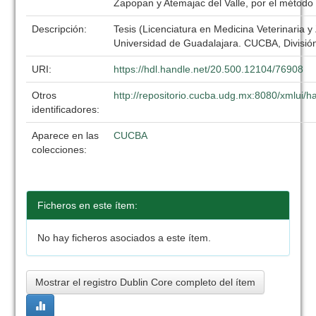
Zapopan y Atemajac del Valle, por el método 
Descripción:
Tesis (Licenciatura en Medicina Veterinaria y
Universidad de Guadalajara. CUCBA, División
URI:
https://hdl.handle.net/20.500.12104/76908
Otros
http://repositorio.cucba.udg.mx:8080/xmlui
identificadores:
Aparece en las
CUCBA
colecciones:
Ficheros en este ítem:
No hay ficheros asociados a este ítem.
Mostrar el registro Dublin Core completo del ítem