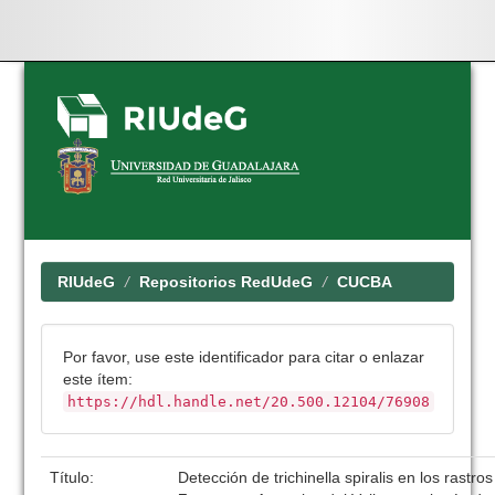
Skip
navigation
RIUdeG
Repositorios RedUdeG
CUCBA
Por favor, use este identificador para citar o enlazar
este ítem:
https://hdl.handle.net/20.500.12104/76908
Título:
Detección de trichinella spiralis en los rastr