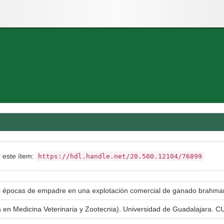
r este ítem:
https://hdl.handle.net/20.500.12104/76899
es épocas de empadre en una explotación comercial de ganado brahma
a en Medicina Veterinaria y Zootecnia). Universidad de Guadalajara. CU