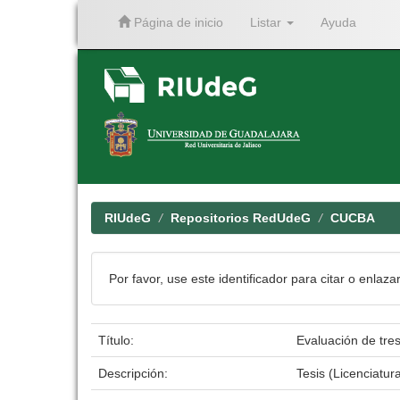
Página de inicio
Listar
Ayuda
Skip
navigation
RIUdeG
Repositorios RedUdeG
CUCBA
Por favor, use este identificador para citar o enlaza
Título:
Evaluación de tr
Descripción:
Tesis (Licenciatur