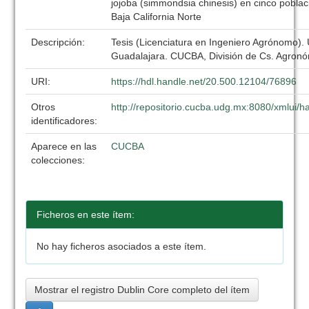
jojoba (simmondsia chinesis) en cinco poblac
Baja California Norte
Descripción:
Tesis (Licenciatura en Ingeniero Agrónomo).
Guadalajara. CUCBA, División de Cs. Agronó
URI:
https://hdl.handle.net/20.500.12104/76896
Otros
http://repositorio.cucba.udg.mx:8080/xmlui
identificadores:
Aparece en las
CUCBA
colecciones:
Ficheros en este ítem:
No hay ficheros asociados a este ítem.
Mostrar el registro Dublin Core completo del ítem