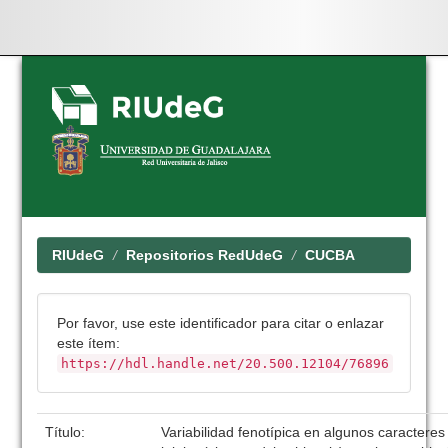
Skip
navigation
RIUdeG
Repositorios RedUdeG
CUCBA
Por favor, use este identificador para citar o enlazar
este ítem:
https://hdl.handle.net/20.500.12104/76896
Título:
Variabilidad fenotípica en algunos caractere