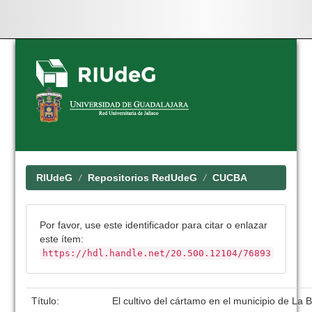
Skip
navigation
RIUdeG
Repositorios RedUdeG
CUCBA
Por favor, use este identificador para citar o enlazar
este ítem:
https://hdl.handle.net/20.500.12104/76893
Título:
El cultivo del cártamo en el municipio de La B